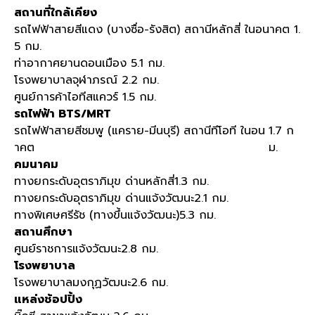
สถานที่ใกล้เคียง
รถไฟฟ้าสายสีแดง (บางซื่อ-รังสิต) สถานีหลักสี่ ในอนาคต 1.
5 กม.
ท่าอากาศยานดอนเมือง 5.1 กม.
โรงพยาบาลจุฬาภรณ์ 2.2 กม.
ศูนย์การค้าไอทีสแควร์ 1.5 กม.
รถไฟฟ้า BTS/MRT
รถไฟฟ้าสายสีชมพู (แคราย-มีนบุรี) สถานีทีโอที ในอน
1.7 ก
าคต
ม.
คมนาคม
ทางยกระดับอุตราภิมุข ด่านหลักสี่
1.3 กม.
ทางยกระดับอุตราภิมุข ด่านแจ้งวัฒนะ
2.1 กม.
ทางพิเศษศรีรัช (ทางขึ้นแจ้งวัฒนะ)
5.3 กม.
สถานศึกษา
ศูนย์ราชการแจ้งวัฒนะ
2.8 กม.
โรงพยาบาล
โรงพยาบาลมงกุฏวัฒนะ
2.6 กม.
แหล่งช้อปปิ้ง