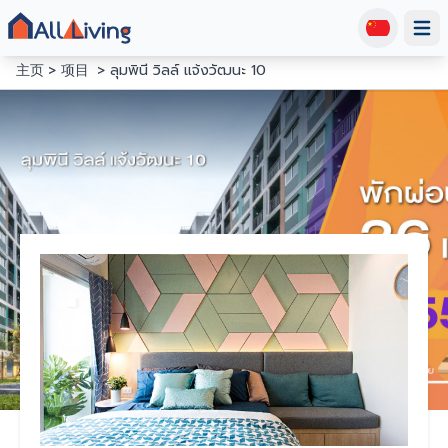
Open
主页
项目
ลุมพินี วิลล์ แจ้งวัฒนะ 10