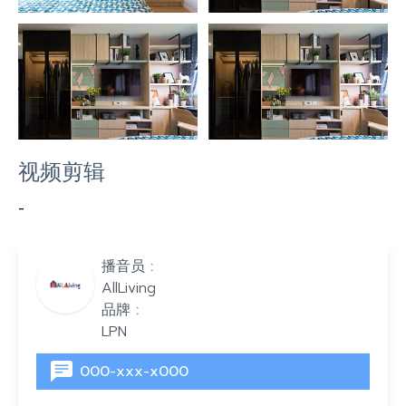
视频剪辑
-
播音员 :
AllLiving
品牌 :
LPN
000-xxx-x000