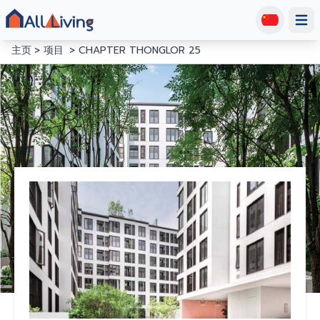
Open
主页
项目
CHAPTER THONGLOR 25