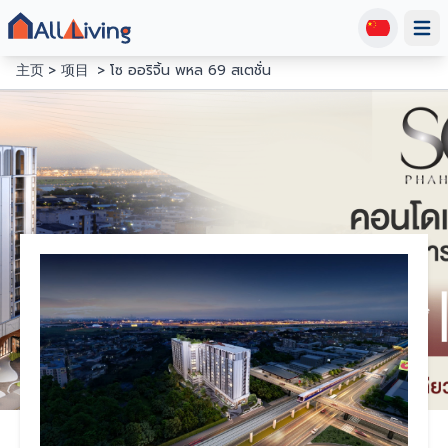
Open
主页
项目
โซ ออริจิ้น พหล 69 สเตชั่น