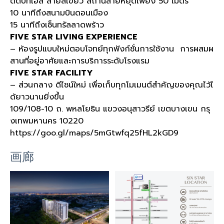
ติดบีทีเอส สายสีเขียว สถานีสายหยุดเพียง 50 เมตร
10 นาทีถึงสนามบินดอนเมือง
15 นาทีถึงเซ็นทรัลลาดพร้าว
FIVE STAR LIVING EXPERIENCE
– ห้องรูปแบบใหม่ตอบโจทย์ทุกฟังก์ชั่นการใช้งาน การผสมผ
สานที่อยู่อาศัยและการบริการระดับโรงแรม
FIVE STAR FACILITY
– ส่วนกลาง ดีไซน์ใหม่ เพื่อเก็บทุกโมเมนต์สำคัญของคุณไว้ไ
ด้ยาวนานยิ่งขึ้น
109/108-10 ถ. พหลโยธิน แขวงอนุสาวรีย์ เขตบางเขน กรุ
งเทพมหานคร 10220
https://goo.gl/maps/5mGtwfq25fHL2kGD9
画廊