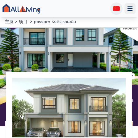
Open
主页
项目
passorn รังสิต-อเวนิว