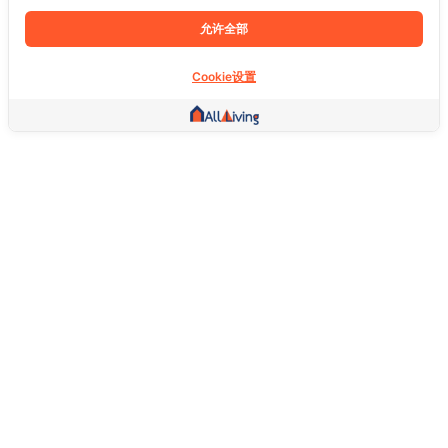
允许全部
Cookie设置
其他链接
主页
房地产
商品
服务
社交
支持
常问问题
想退货怎么退？
关于我们
服务条款