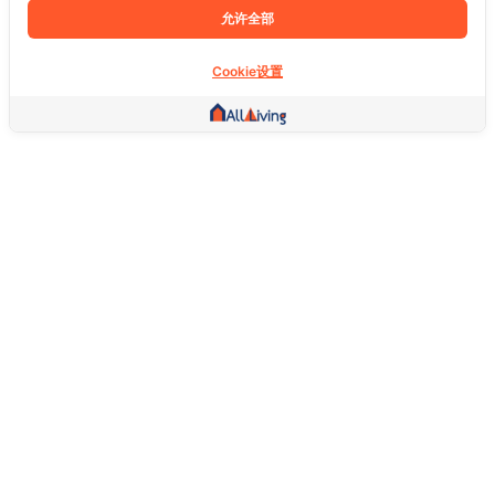
允许全部
Cookie设置
其他链接
主页
房地产
商品
服务
社交
支持
常问问题
想退货怎么退？
关于我们
服务条款