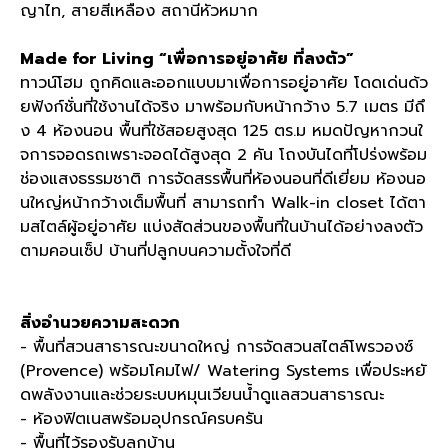
ญาไท, สายสีเหลือง สถานีหัวหมาก
Made for Living “เพื่อการอยู่อาศัย ที่ลงตัว”
ทาวน์โฮม ถูกคิดและออกแบบมาเพื่อการอยู่อาศัย โดดเด่นด้ว
ยฟังก์ชั่นที่ใช้งานได้จริง มาพร้อมกับหน้ากว้าง 5.7 เมตร มีถึ
ง 4 ห้องนอน พื้นที่ใช้สอยสูงสุด 125 ตร.ม หมดปัญหากวนใ
จการจอดรถเพราะจอดได้สูงสุด 2 คัน โถงบันไดที่โปร่งพร้อม
ช่องแสงธรรมชาติ การจัดสรรพื้นที่ห้องนอนที่ดีเยี่ยม ห้องนอ
นใหญ่หน้ากว้างเต็มพื้นที่ สามารถทำ Walk-in closet ได้ตา
มสไตล์ผู้อยู่อาศัย แบ่งสัดส่วนของพื้นที่ในบ้านได้อย่างลงตัว
ตามคอนเซ็ป บ้านที่ปลูกบนความตั้งใจที่ดี
สิ่งอำนวยความสะดวก
- พื้นที่สวนสาธารณะขนาดใหญ่ การจัดสวนสไตล์โพรวองซ์
(Provence) พร้อมโคมไฟ/ Watering Systems เพื่อประหยั
ดพลังงานและช่วยระบบหมุนเวียนน้ำดูแลสวนสาธารณะ
- ห้องฟิตเนสพร้อมอุปกรณ์ครบครัน
- พื้นที่ไว้รองรับลูกบ้าน