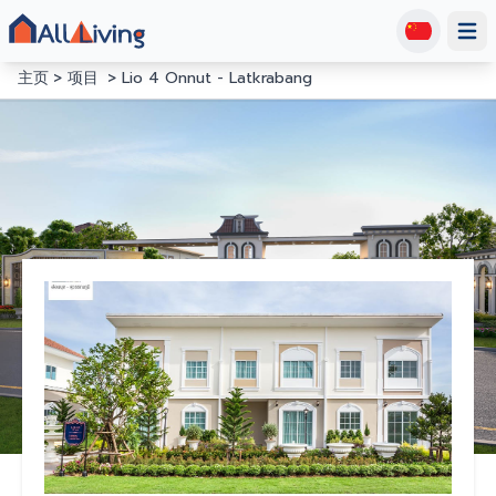
Open
主页
项目
Lio 4 Onnut - Latkrabang