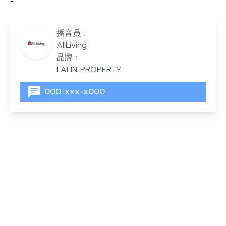
-
播音员 :
AllLiving
品牌 :
LALIN PROPERTY
000-xxx-x000