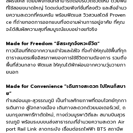
ล์ฝรั่งเศส โดยมีฟังก์ชั่นที่สามารถตอบรับวิถีชีวิตใหม่ ด้วยพื้น
ที่ใช้สอยขนาดใหญ่ โดดเด่นด้วยฟังก์ชั่นที่ลงตัว และสิ่งอำนว
ยความสะดวกที่ครบครัน พร้อมฟิตเนส วิวสวนสไตล์ Proven
ce ที่ถ่ายทอดการออกแบบที่งดงามผ่านการอยู่อาศัย ที่คุณ
จะได้สัมผัสความสุขที่สมบูรณ์แบบอย่างแท้จริง
Made for Freedom “อิสระทุกจังหวะชีวิต”
ทาวน์โฮมที่คิดจากความเข้าใจและใส่ใจ ที่จะทำให้คุณใช้พื้นที่ทุก
ตารางเมตรเพื่ออิสรภาพของการใช้ชีวิตตามต้องการ รวมถึง
พื้นที่ส่วนกลาง ฟิตเนส ให้คุณได้พักผ่อนจากความวุ่นวายภา
ยนอก
Made for Convenience “เดินทางสะดวก ไปไหนก็สบา
ย”
ทำเลอ่อนนุช-สุวรรณภูมิ เป็นทำเลศักยภาพที่ตอบโจทย์ทุกกา
รเดินทาง สู่ใจกลางเมือง เดินทางสะดวกด้วยมอเตอร์เวย์, ถ
นนกรุงเทพกรีฑาตัดใหม่, ทางด่วนบูรพาวิถีและ สนามบินสุวร
รณภูมิ พร้อมระบบขนส่งสาธารณะที่อำนวยความสะดวก Air
port Rail Link ลาดกระบัง เชื่อมต่อรถไฟฟ้า BTS สถานีพ