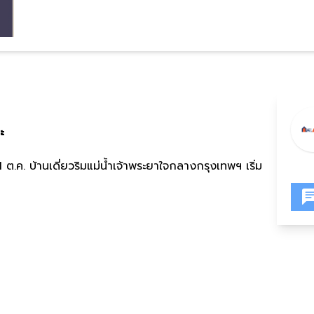
ะ
 ต.ค. บ้านเดี่ยวริมแม่น้ำเจ้าพระยาใจกลางกรุงเทพฯ เริ่ม