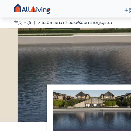
主
主页
项目
โนเบิล เอควา ริเวอร์ฟร้อนท์ ราษฎร์บูรณะ