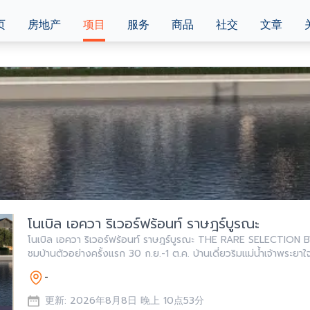
页
房地产
项目
服务
商品
社交
文章
โนเบิล เอควา ริเวอร์ฟร้อนท์ ราษฎร์บูรณะ
โนเบิล เอควา ริเวอร์ฟร้อนท์ ราษฎร์บูรณะ THE RARE SELECTION 
ชมบ้านตัวอย่างครั้งแรก 30 ก.ย.-1 ต.ค. บ้านเดี่ยวริมแม่น้ำเจ้าพระยา
30 ล้าน*
-
更新: 2026年8月8日 晚上 10点53分