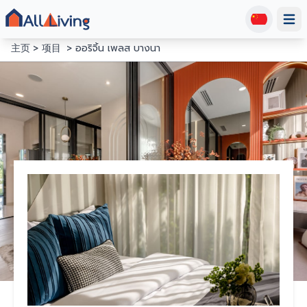
Open
主页
项目
ออริจิ้น เพลส บางนา