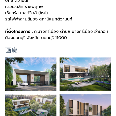
บิ๊กซี ติวานนท์
เดอะวอล์ค ราชพฤกษ์
เซ็นทรัล เวสต์วิลล์ (ใหม่)
รถไฟฟ้าสายสีม่วง สถานีแยกติวานนท์
ที่ตั้งโครงการ :
ถ.บางศรีเมือง ตำบล บางศรีเมือง อำเภอ เ
มืองนนทบุรี จังหวัด นนทบุรี 11000
画廊