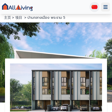
Open
主页
项目
บ้านกลางเมือง พระราม 5