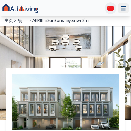
Open
主页
项目
AERIE ศรีนครินทร์ กรุงเทพกรีฑา