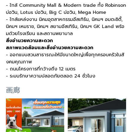
- ใกล้ Community Mall & Modern trade ทั้ง Robinson
บ่อวิน, Lotus บ่อวิน, Big C บ่อวิน, Mega Home
- ใกล้แหล่งงาน นิคมอุตสาหกรรมอีสเทิร์น, นิคมฯ อมตะซิตี้,
นิคมฯ เหมราช, นิคมฯ สยามอีสเทิร์น, นิคมฯ GK Land พร้อ
มด้วยโรงเรียน และสถานพยาบาล
สิ่งอำนวยความสะดวก
สภาพแวดล้อมและสิ่งอำนวยความสะดวก
- ออกแบบสวนสาธารณะให้มีขนาดใหญ่เพื่อทุกครอบครัวในสั
งคมคุณภาพ
- ถนนโครงการที่กว้างถึง 12 เมตร
- ระบบรักษาความปลอดภัยตลอด 24 ชั่วโมง
画廊