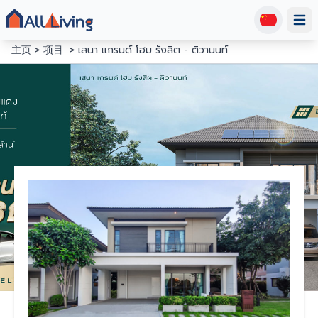
Open
主页
项目
เสนา แกรนด์ โฮม รังสิต - ติวานนท์