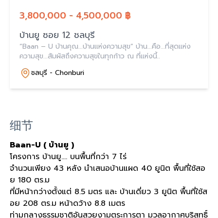
3,800,000 - 4,500,000 ฿
บ้านยู ซอย 12 ชลบุรี
“Baan – U บ้านคุณ...บ้านแห่งความสุข” บ้าน...คือ...ที่สุดแห่ง
ความสุข...สัมผัสถึงความสุขในทุกก้าว ณ ที่แห่งนี้..
ชลบุรี - Chonburi
细节
Baan-U (
บ้านยู
)
โครงการ บ้านยู
....
บนพื้นที่กว่า
7
ไร่
จำนวนเพียง
43
หลัง นำเสนอบ้านแผด
40
ยูนิต พื้นที่ใช้สอ
ย
180
ตร
.
ม
ที่มีหน้ากว่างตั้งแต่
8.5
มตร และ บ้านเดี่ยว
3
ยูนิต พื้นที่ใช้ส
อย
208
ตร
.
ม หน้าดว้าง
8.8
เมตร
ท่ามกลางธรรมชาติอันสวยงามตระการตา มวลอากาศบริสุทธิ์