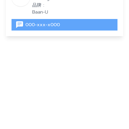
品牌 :
Baan-U
000-xxx-x000