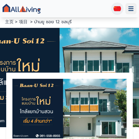
Open
主页
项目
บ้านยู ซอย 12 ชลบุรี