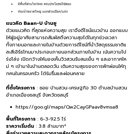
แนวคิด
Baan-U
บ้านยู
ด้วยแนวคิด ที่สุดแห่งความสุข เราจึงดีไซน์แนวบ้าน ออกแบบ
ให้ผู้อยู่อาศัยสามารถสัมผัสถึงความสุขได้ในทุกช่วงเวลา
ทั้งภายนอกและภายในบ้านด้วยการดีไซน์ที่นำวัสดุธรรมชาติแ
ละสีเอิร์ธโทนมาประกอบภายนอกส่วนภายในบ้าน เน้นความโป
ร่งโล่ง เปิดกว้างให้มองเห็นวิวสวนรับลมเย็น ๆ และอากาศให
ม่ ๆ เข้ามาในบ้านตลอดวัน เติมความสุขของการพักผ่อนให้ทุ
กคนในครอบครัว ได้ร่มรื่นและผ่อนคลาย
ที่ตั้งโครงการ
:
ซอย บ้านสวน
-
เศรษฐกิจ
30
ตำบลบ้านสวน
อำเภอเมืองชลบุรี จังหวัดชลบุรี
https://
goo.gl/maps/Qw2CayGPaav8vmsa8
พื้นที่โครงการ
: 6-3-92.5
ไร่
ราควาเริ่มต้น
: 3.8
ล้านบาท
*
สิ่งอำนวยความสะดวกรายล้อมโครงการ