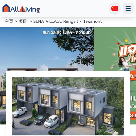
Open
主页
项目
SENA VILLAGE Rangsit - Tiwanont