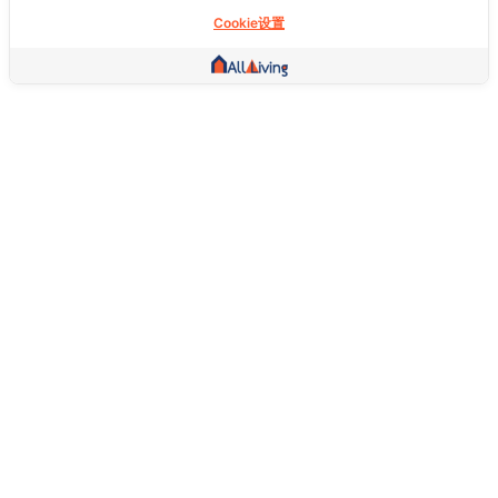
Cookie设置
其他链接
主页
房地产
商品
服务
社交
支持
常问问题
想退货怎么退？
关于我们
服务条款
隐私权政策