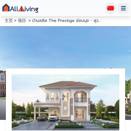
Open
主页
项目
บ้านลลิล The Prestige อ่อนนุช - สุวรรณภูมิ