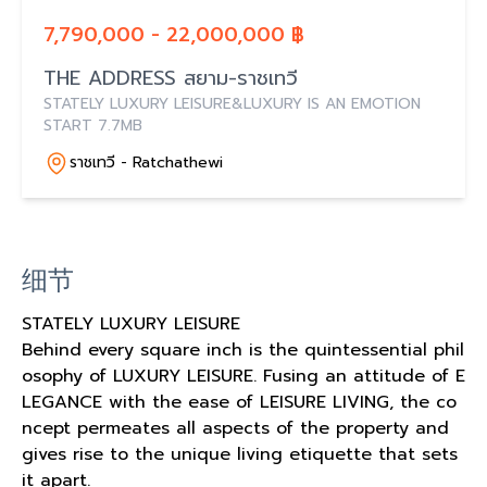
7,790,000 - 22,000,000 ฿
THE ADDRESS สยาม-ราชเทวี
STATELY LUXURY LEISURE&LUXURY IS AN EMOTION
START 7.7MB
ราชเทวี - Ratchathewi
细节
STATELY LUXURY LEISURE
Behind every square inch is the quintessential phil
osophy of LUXURY LEISURE. Fusing an attitude of E
LEGANCE with the ease of LEISURE LIVING, the co
ncept permeates all aspects of the property and
gives rise to the unique living etiquette that sets
it apart.