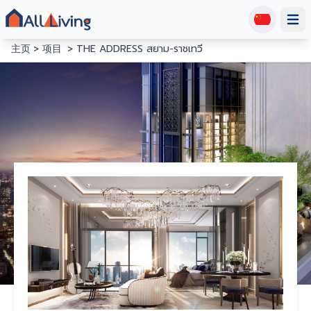
Open
主页
项目
THE ADDRESS สยาม-ราชเทวี