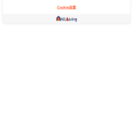
Cookie设置
其他链接
主页
房地产
商品
服务
社交
支持
常问问题
想退货怎么退？
关于我们
服务条款
隐私权政策