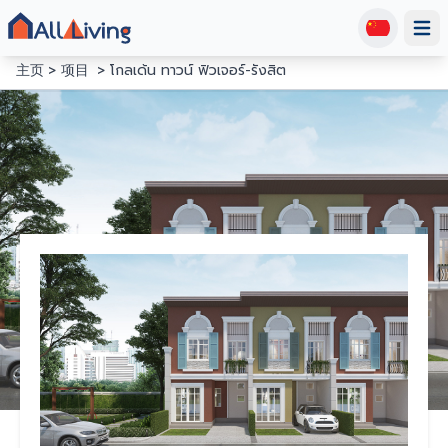
Open
主页
项目
โกลเด้น ทาวน์ ฟิวเจอร์-รังสิต