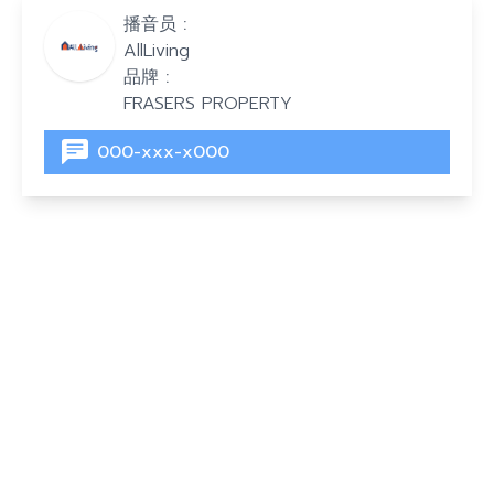
播音员 :
AllLiving
品牌 :
FRASERS PROPERTY
000-xxx-x000