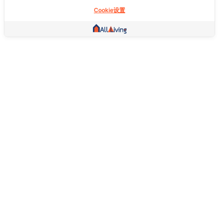
Cookie设置
其他链接
主页
房地产
商品
服务
社交
支持
常问问题
想退货怎么退？
关于我们
服务条款
隐私权政策