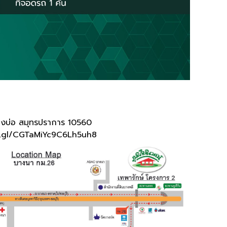
งบ่อ สมุทรปราการ 10560
o.gl/CGTaMiYc9C6Lh5uh8