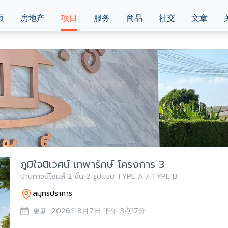
页
房地产
项目
服务
商品
社交
文章
ภูมิใจนิเวศน์ เทพารักษ์ โครงการ 3
บ้านทาวน์โฮมส์ 2 ชั้น 2 รูปแบบ TYPE A / TYPE B
สมุทรปราการ
更新: 2026年8月7日 下午 3点17分