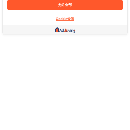
允许全部
Cookie设置
其他链接
主页
房地产
商品
服务
社交
支持
常问问题
想退货怎么退？
关于我们
服务条款