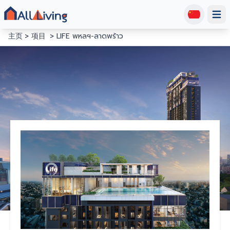
Open
主页
项目
LIFE พหลฯ-ลาดพร้าว