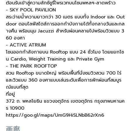
ต้อนรับเข้าสู่ความลักซ์ชูรี่ไพรเวทบนโซนพหลฯ-ลาดพร้าว
- SKY POOL PAVILION
สระว่ายน้ำความยาวกว่า 30 เมตร แบบทั้ง Indoor และ Out
door ตอบไลฟ์สไตล์การออกกำบังกายได้ทั้งกลางวันและกล
างคืน พร้อมมุม Jacuzzi สำหรับผ่อนคลายไปพร้อมวิวแบบ 3
60 องศา
- ACTIVE ATRIUM
โซนออกกำลังกายบน Rooftop แบบ 24 ชั่วโมง โดยแยกโซ
น Cardio, Weight Training และ Private Gym
- THE PARK ROOFTOP
สวน Rooftop ขนาดใหญ่ พร้อมพื้นที่นั่งชมวิวสวน 700 ไร่
และวิวแบบ 360 องศาแบบเล่นระดับเพื่อการพักผ่อนที่สมบูร
ณ์แบบที่สุด
ที่อยู่
372 ถ. พหลโยธิน แขวงจตุจักร เขตจตุจักร กรุงเทพมหานค
ร 10900
https://goo.gl/maps/UmG9HiSLNbB62rXn6
画廊