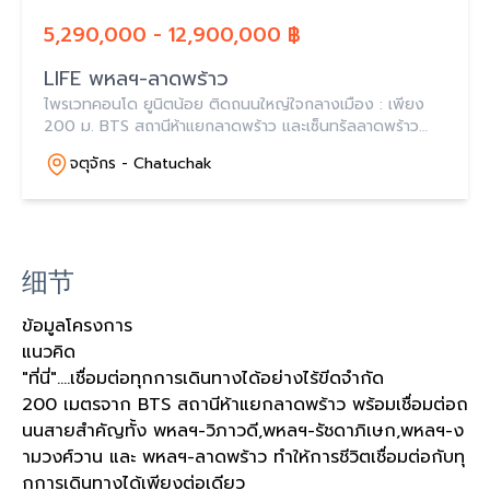
5,290,000 - 12,900,000 ฿
LIFE พหลฯ-ลาดพร้าว
ไพรเวทคอนโด ยูนิตน้อย ติดถนนใหญ่ใจกลางเมือง : เพียง
200 ม. BTS สถานีห้าแยกลาดพร้าว และเซ็นทรัลลาดพร้าว
𝗙𝗥𝗘𝗘 𝗘𝗫𝗖𝗟𝗨𝗦𝗜𝗩𝗘 𝗙𝗨𝗥𝗡𝗜𝗧𝗨𝗥𝗘 𝗣𝗔𝗖𝗞𝗔𝗚𝗘
จตุจักร - Chatuchak
200,000 บาท*
细节
ข้อมูลโครงการ
แนวคิด
"ที่นี่"....เชื่อมต่อทุกการเดินทางได้อย่างไร้ขีดจำกัด
200 เมตรจาก BTS สถานีห้าแยกลาดพร้าว พร้อมเชื่อมต่อถ
นนสายสำคัญทั้ง พหลฯ-วิภาวดี,พหลฯ-รัชดาภิเษก,พหลฯ-ง
ามวงศ์วาน และ พหลฯ-ลาดพร้าว ทำให้การชีวิตเชื่อมต่อกับทุ
กการเดินทางได้เพียงต่อเดียว