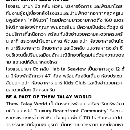
โรงแรม บาบา บีช คลับ หัวหิน บริหารจัดการ และพัฒนาโดย
ทีมงานผู้อยู่เบื้องหลังโรงแรมและบ้านพักตากอากาศสุดหรูแบ
บพูลวิลล่า
“
ศรีพันวา
”
โดยมีความยาวชายหาดถึง
160
เมตร
ให้บริการห้องพักคุณภาพยอดเยี่ยม มีความเป็นส่วนตัวสูง ด้
วยบริการที่เหนือกว่า พร้อมกับสิ่งอำนวยความสะดวกครบครั
น อาทิ สระว่ายน้ำริมชายหาด ฟิตเนส สปา ห้องอาหารบ้านโช
ค บาร์ริมชายหาด ร้านอาหาร และบีชคลับ บนชายหาดชะอำ ซึ่
งบริเวณนี้เปรียบเสมือนอัญมณีสีทองที่อุดมไปด้วยความงดง
าม และเสน่ห์อันน่าหลงใหล
โรงแรมบาบา บีช คลับ
Habita Seaview
เป็นอาคารสูง
12
ชั้
น มีห้องพักอีกกว่า
47
ห้อง พร้อมห้องจัดเลี้ยง ห้องประชุม
สัมมนา สปา ห้องอาหาร บาร์
Kids Club
และสิ่งอำนวยควา
มสะดวกอื่นๆ อีกครบครัน
BE A PART OF THEW TALAY WORLD
Thew Talay World
เป็นโครงการพัฒนาอสังหาริมทรัพย์ภา
ยใต้คอนเซปต์
“Luxury Beachfront Community”
ริมชาย
หาดระหว่างชะอำ
–
หัวหิน ตั้งอยู่บนพื้นที่
110
ไร่ ล้อมรอบไปด้
วยธรรมชาติที่อุดมสมบูรณ์ เม็ดทรายขาวสะอาด และมีชายหา