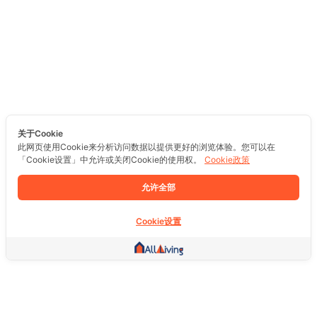
关于Cookie
此网页使用Cookie来分析访问数据以提供更好的浏览体验。您可以在
「Cookie设置」中允许或关闭Cookie的使用权。
Cookie政策
允许全部
Cookie设置