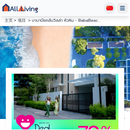
Open
主页
项目
บาบาบีชคลับวิลล่า หัวหิน - BabaBeachClub HuaHin