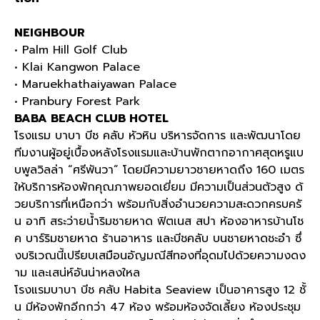
NEIGHBOUR
• Palm Hill Golf Club
• Klai Kangwon Palace
• Maruekhathaiyawan Palace
• Pranbury Forest Park
BABA BEACH CLUB HOTEL
โรงแรม บาบา บีช คลับ หัวหิน บริหารจัดการ และพัฒนาโดย
ทีมงานผู้อยู่เบื้องหลังโรงแรมและบ้านพักตากอากาศสุดหรูแบ
บพูลวิลล่า
“
ศรีพันวา
”
โดยมีความยาวชายหาดถึง
160
เมตร
ให้บริการห้องพักคุณภาพยอดเยี่ยม มีความเป็นส่วนตัวสูง ด้
วยบริการที่เหนือกว่า พร้อมกับสิ่งอำนวยความสะดวกครบครั
น อาทิ สระว่ายน้ำริมชายหาด ฟิตเนส สปา ห้องอาหารบ้านโช
ค บาร์ริมชายหาด ร้านอาหาร และบีชคลับ บนชายหาดชะอำ ซึ่
งบริเวณนี้เปรียบเสมือนอัญมณีสีทองที่อุดมไปด้วยความงดง
าม และเสน่ห์อันน่าหลงใหล
โรงแรมบาบา บีช คลับ
Habita Seaview
เป็นอาคารสูง
12
ชั้
น มีห้องพักอีกกว่า
47
ห้อง พร้อมห้องจัดเลี้ยง ห้องประชุม