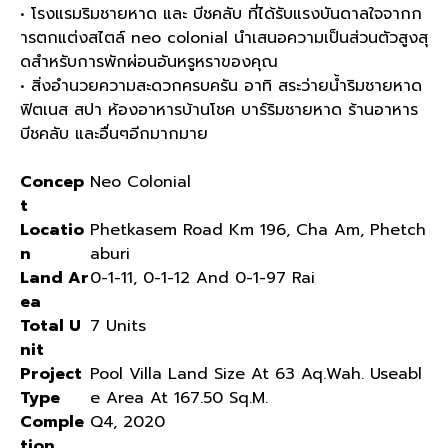
•
โรงแรมริมชายหาด และ บีชคลับ ที่ได้รับแรงบันดาลใจจากก
ารตกแต่งสไตล์
neo colonial
นำเสนอความเป็นส่วนตัวสูงสุ
ดสำหรับการพักผ่อนอันหรูหราของคุณ
•
สิ่งอำนวยความสะดวกครบครัน อาทิ สระว่ายน้ำริมชายหาด
ฟิตเนส สปา ห้องอาหารบ้านโชค บาร์ริมชายหาด ร้านอาหาร
บีชคลับ และอื่นๆอีกมากมาย
Concep
Neo Colonial
t
Locatio
Phetkasem Road Km 196, Cha Am, Phetch
n
aburi
Land Ar
0-1-11, 0-1-12 And 0-1-97 Rai
ea
Total U
7 Units
nit
Project
Pool Villa Land Size At 63 Aq.Wah. Useabl
Type
e Area At 167.50 Sq.M.
Comple
Q4, 2020
tion