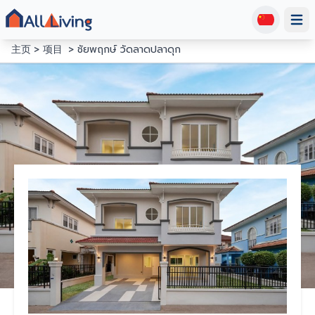
Open
主页
项目
ชัยพฤกษ์ วัดลาดปลาดุก