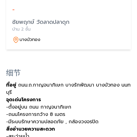
-
ชัยพฤกษ์ วัดลาดปลาดุก
บ้าน 2 ชั้น
บางบัวทอง
细节
ที่อยู่
ถนน.ถ.กาญจนาภิเษก บางรักพัฒนา บางบัวทอง นนท
บุรี
จุดเด่นโครงการ
-ตั้งอยู่บน ถนน กาญจนาภิเษก
-ถนนโครงการกว้าง 8 เมตร
-มีระบบรักษาความปลอดภัย , กล้องวงจรปิด
สิ่งอำนวยความสะดวก
-สระว่ายน้ำ