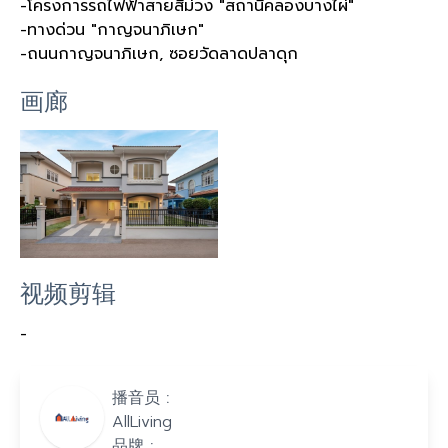
-โครงการรถไฟฟ้าสายสีม่วง "สถานีคลองบางไผ่"
-ทางด่วน "กาญจนาภิเษก"
-ถนนกาญจนาภิเษก, ซอยวัดลาดปลาดุก
画廊
视频剪辑
-
播音员 :
AllLiving
品牌 :