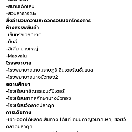
-สนามเด็กเล่น
-สวนสาธารณะ
สิ่งอำนวยความสะดวกรอบนอกโครงการ
ห้างสรรพสินค้า
-เซ็นทรัลเวสต์เกต
-บิ๊กซี
-อิเกีย บางใหญ่
-Maxvalu
โรงพยาบาล
-โรงพยาบาลเกษมราษฏร์ อินเตอร์เนชั่นแนล
-โรงพยาบาลบางบัวทอง2
สถานศึกษา
-โรงเรียนกสิณธรเซนต์ปีเตอร์
-โรงเรียนสากลศึกษาบางบัวทอง
-โรงเรียนวัดลาดปลาดุก
การเดินทาง
-เข้า-ออกได้หลายเส้นทาง ได้แก่ ถนนกาญจนาภิเษก, ซอยวั
ดลาดปลาดุก