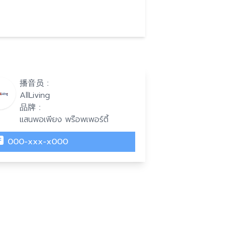
播音员 :
AllLiving
品牌 :
แสนพอเพียง พร๊อพเพอร์ตี้
000-xxx-x000