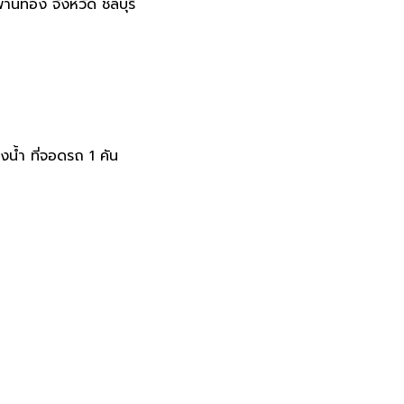
นทอง จังหวัด ชลบุรี
น้ำ ที่จอดรถ 1 คัน