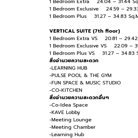
1 Bedroom Extra 24.04 – 31.44 Sq
1 Bedroom Exclusive 24.59 – 29.33
1 Bedroom Plus 31.27 – 34.83 Sq.M
VERTICAL SUITE (7th floor)
1 Bedroom Extra VS 20.81 – 29.42 S
1 Bedroom Exclusive VS 22.09 – 31.
1 Bedroom Plus VS 31.27 – 34.83 Sq
สิ่งอำนวยความสะดวก
-LEARNING HUB
-PULSE POOL & THE GYM
-FUN SPACE & MUSIC STUDIO
-CO-KITCHEN
สิ่งอำนวยความสะดวกอื่นๆ
-Co-Idea Space
-KAVE Lobby
-Meeting Lounge
-Meeting Chamber
-Learning Hub