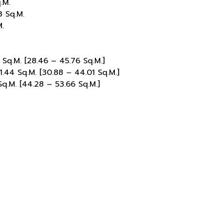
.M.
 Sq.M.
.
q.M. [28.46 – 45.76 Sq.M.]
44 Sq.M. [30.88 – 44.01 Sq.M.]
.M. [44.28 – 53.66 Sq.M.]