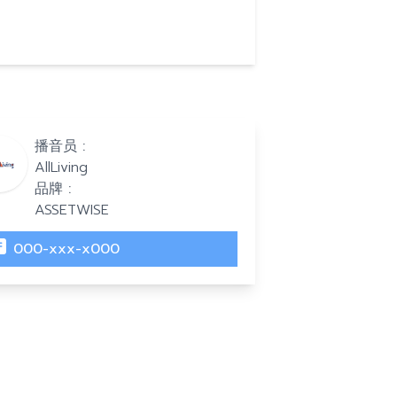
播音员 :
AllLiving
品牌 :
ASSETWISE
000-xxx-x000