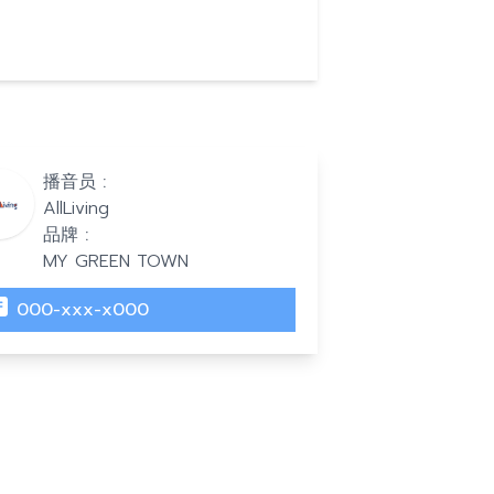
播音员 :
AllLiving
品牌 :
MY GREEN TOWN
000-xxx-x000