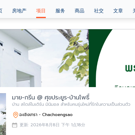
页
房地产
项目
服务
商品
社交
文章
มาย-กรีน @ ศุขประยูร-บ้านโพธิ์
บ้าน สไตล์โมเดิร์น มินิมอล สำหรับคนรุ่นใหม่ที่รักในความเป็นส่วนตัว
ฉะเชิงเทรา - Chachoengsao
更新: 2026年8月8日 下午 1点18分