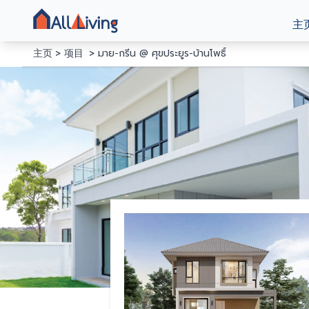
主
主页
项目
มาย-กรีน @ ศุขประยูร-บ้านโพธิ์