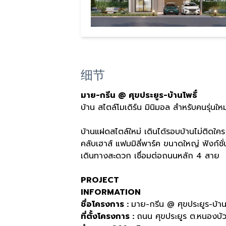
细节
มาย
-
กรีน
@
ศุขประยูร
-
บ้านโพธิ์
บ้าน สไตล์โมเดิร์น มินิมอล สำหรับคนรุ่นใหม
บ้านแฝดสไตล์ใหม่ เดินได้รอบบ้านไม่ติดใคร
คลับเฮาส์ แฟมมิลี่พาร์ค ขนาดใหญ่ ฟังก์ช
เดินทางสะดวก เชื่อมต่อถนนหลัก
4
สาย
PROJECT
INFORMATION
ชื่อโครงการ
:
มาย
-
กรีน
@
ศุขประยูร
-
บ้าน
ที่ตั้งโครงการ
:
ถนน ศุขประยูร ต
.
หนองบั