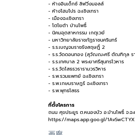
- ห้างอินเด็กซ์ ลิฟวิ่งมอลล์
- ห้างโฮมโปร ฉะเชิงเทรา
- เมืองฉะเชิงเทรา
- โตโยต้า บ้านโพธิ์
- นิคมอุตสาหกรรม เกตุเวย์
- มหาวิทยาลัยราชภัฏราชนครินทร์
- ร
.
ร
.
เบญจมราชรังสฤษฎิ์
2
- ร
.
ร
.
วัดดอนทอง
(
สุวัณณะศรี ตัณฑิกุล ร
- ร
.
ร
.
เทศบาล
2
พระยาศรีสุนทรโวหาร
- ร
.
ร
.
วัดโสธรวรารามวรวิหาร
- ร
.
พ
.
รวมแพทย์ ฉะเชิงเทรา
- ร
.
พ
.
เกษมราษฎร์ ฉะเชิงเทรา
- ร
.
พ
.
พุทธโสธร
ที่ตั้งโครการ
ถนน ศุขประยูร ต
.
หนองบัว อ
.
บ้านโพธิ์ จ
.
ฉะ
https://maps.app.goo.gl/1AvSwCT
画廊