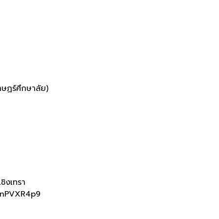
าษฏร์ศึกษาลัย
)
เชิงเทรา
YXnPVXR4p9