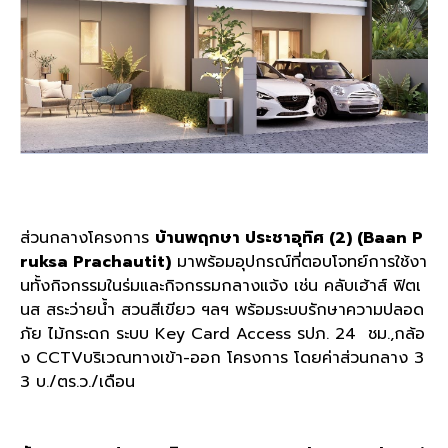
ส่วนกลางโครงการ
บ้านพฤกษา ประชาอุทิศ (2) (Baan P
ruksa Prachautit)
มาพร้อมอุปกรณ์ที่ตอบโจทย์การใช้งา
นทั้งกิจกรรมในร่มและกิจกรรมกลางแจ้ง เช่น คลับเฮ้าส์ ฟิตเ
นส สระว่ายน้ำ สวนสีเขียว ฯลฯ พร้อมระบบรักษาความปลอด
ภัย ไม้กระดก ระบบ Key Card Access รปภ. 24 ชม.,กล้อ
ง CCTVบริเวณทางเข้า-ออก โครงการ โดยค่าส่วนกลาง 3
3 บ./ตร.ว./เดือน