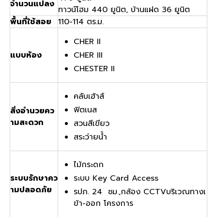
จำนวนแปลง
ทาวน์โฮม 440 ยูนิต, บ้านแฝด 36 ยูนิต
พื้นที่ใช้สอย
110-114 ตร.ม.
CHER II
แบบห้อง
CHER III
CHESTER II
คลับเฮ้าส์
ฟิตเนส
สิ่งอำนวยคว
ามสะดวก
สวนสีเขียว
สระว่ายน้ำ
ไม้กระดก
ระบบรักษาคว
ระบบ Key Card Access
ามปลอดภัย
รปภ. 24 ชม.,กล้อง CCTVบริเวณทางเ
ข้า-ออก โครงการ