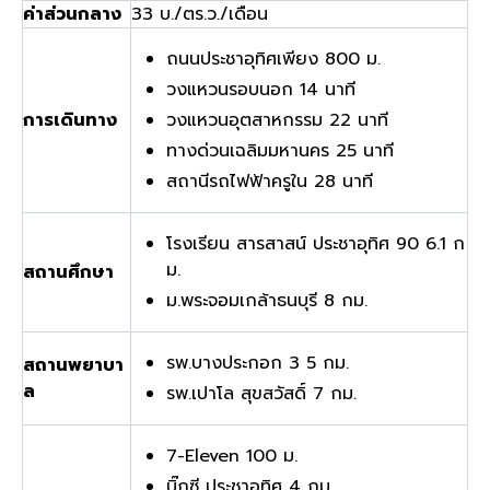
ค่าส่วนกลาง
33 บ./ตร.ว./เดือน
ถนนประชาอุทิศเพียง 800 ม.
วงแหวนรอบนอก 14 นาที
การเดินทาง
วงแหวนอุตสาหกรรม 22 นาที
ทางด่วนเฉลิมมหานคร 25 นาที
สถานีรถไฟฟ้าครูใน 28 นาที
โรงเรียน สารสาสน์ ประชาอุทิศ 90 6.1 ก
ม.
สถานศึกษา
ม.พระจอมเกล้าธนบุรี 8 กม.
รพ.บางประกอก 3 5 กม.
สถานพยาบา
ล
รพ.เปาโล สุขสวัสดิ์ 7 กม.
7-Eleven 100 ม.
บิ๊กซี ประชาอุทิศ 4 กม.