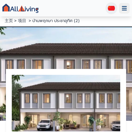
Open
主页
项目
บ้านพฤกษา ประชาอุทิศ (2)