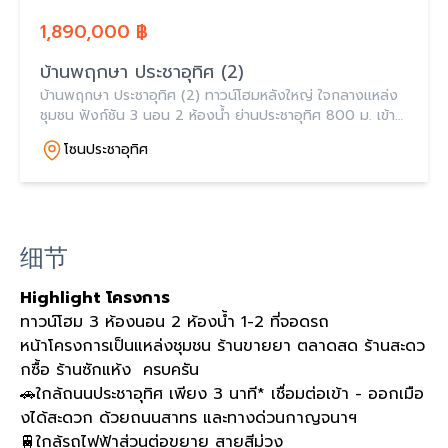
1,890,000 ฿
บ้านพฤกษา ประชาอุทิศ (2)
บ้านพฤกษา ประชาอุทิศ (2) ทาวน์โฮมหลังใหญ่ ใจกลางแหล่ง
ชุมชน ฟังก์ชัน 3 นอน 2 ห้องน้ำ ย่านประชาอุทิศ 800 ม. เข้า
ออกเมืองสะดวก ราคาเริ่ม 1.89 ล้านบาท
โซนประชาอุทิศ
细节
Highlight โครงการ
ทาวน์โฮม 3 ห้องนอน 2 ห้องน้ำ 1-2 ที่จอดรถ
หน้าโครงการเป็นแหล่งชุมชน ร้านขายยา ตลาดสด ร้านสะดว
กซื้อ ร้านซักแห้ง ครบครัน
🚗ใกล้ถนนประชาอุทิศ เพียง 3 นาที* เชื่อมต่อเข้า - ออกเมือ
งได้สะดวก ด้วยถนนสาทร และทางด่วนกาญจนาฯ
🚆ใกล้รถไฟฟ้าส่วนต่อขยาย สายสีม่วง