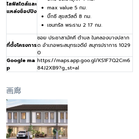
ไลฟ์สไตล์และ
max value 5 กม.
แหล่งช็อปปิง
บิ๊กซี สุขสวัสดิ์ 8 กม.
เซนทรัล พระราม 2 17 กม.
ซอย ประชาสามัคคี ตำบล ในคลองบางปลาก
ที่ตั้งโครงการ
ด อำเภอพระสมุทรเจดีย์ สมุทรปราการ 1029
0
Google ma
https://maps.app.goo.gl/KS1F7Q2Cm6
p
84J2XB9?g_st=al
画廊