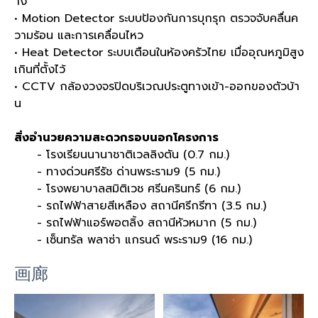
าง
• Motion Detector ระบบป้องกันการบุกรุก ตรวจจับคลื่นค
วามร้อน และการเคลื่อนไหว
• Heat Detector ระบบเตือนในห้องครัวไทย เมื่ออุณหภูมิสูง
เกินที่ตั้งไว้
• CCTV กล้องวงจรปิดบริเวณประตูทางเข้า-ออกของตัวบ้า
น
สิ่งอำนวยความสะดวกรอบนอกโครงการ
- โรงเรียนนานาชาติเวลลิงตัน (0.7 กม.)
- ทางด่วนศรีรัช ด่านพระราม9 (5 กม.)
- โรงพยาบาลสมิติเวช ศรีนครินทร์ (6 กม.)
- รถไฟฟ้าสายสีเหลือง สถานีศรีกรีฑา (3.5 กม.)
- รถไฟฟ้าแอร์พอตลิ้ง สถานีหัวหมาก (5 กม.)
- เซ็นทรัล พลาซ่า แกรนด์ พระราม9 (16 กม.)
画廊