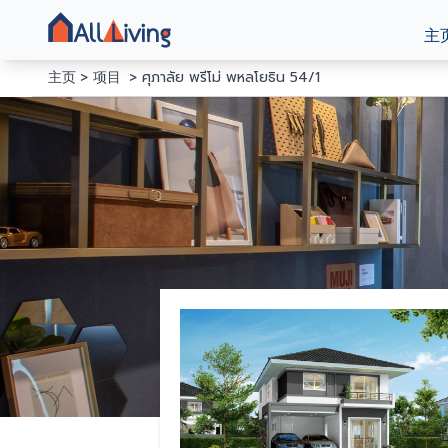
主
主页
项目
ศุภาลัย พรีโม่ พหลโยธิน 54/1