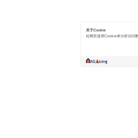
关于Cookie
此网页使用Cookie来分析访问
一个不仅仅是交易的社区。 收集房地产信
卖，出租，好的信息，都在一个地方。
Prolife Plus Pub Co., Ltd.(Head Of
10150 泰国 曼谷 Bang Khun Thian (
(区) Sakae Ngam ( 路 ) 109/8,109/