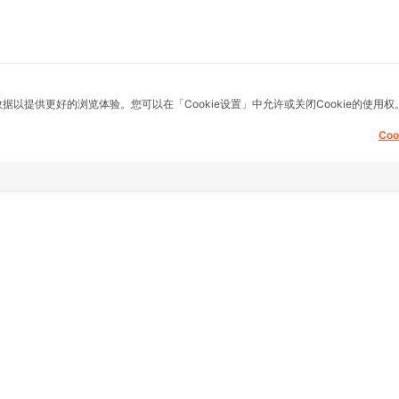
数据以提供更好的浏览体验。您可以在「Cookie设置」中允许或关闭Cookie的使用权
Co
息，提供建议，买
其他链接
支持
主页
常问问题
fice)
房地产
想退货怎么退？
县) Samae Dam
9号
商品
关于我们