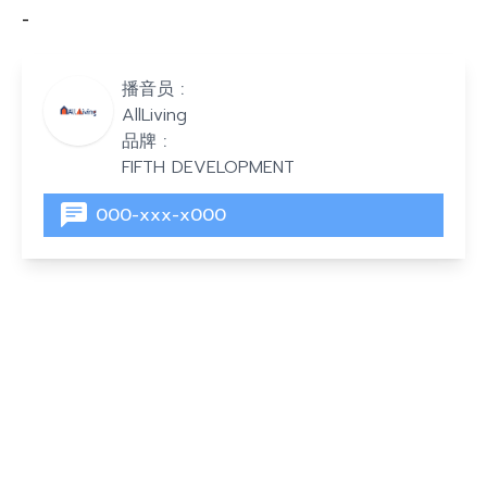
-
播音员 :
AllLiving
品牌 :
FIFTH DEVELOPMENT
000-xxx-x000