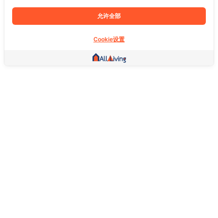
允许全部
Cookie设置
其他链接
主页
房地产
商品
服务
社交
支持
常问问题
想退货怎么退？
关于我们
服务条款