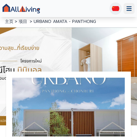
Open
主页
项目
URBANO AMATA - PANTHONG