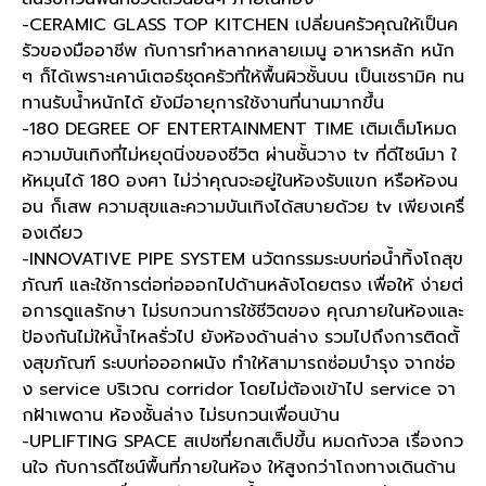
-CERAMIC GLASS TOP KITCHEN เปลี่ยนครัวคุณให้เป็นค
รัวของมืออาชีพ กับการทำหลากหลายเมนู อาหารหลัก หนัก
ๆ ก็ได้เพราะเคาน์เตอร์ชุดครัวที่ให้พื้นผิวชั้นบน เป็นเซรามิค ทน
ทานรับน้ำหนักได้ ยังมีอายุการใช้งานที่นานมากขึ้น
-180 DEGREE OF ENTERTAINMENT TIME เติมเต็มโหมด
ความบันเทิงที่ไม่หยุดนิ่งของชีวิต ผ่านชั้นวาง tv ที่ดีไซน์มา ใ
ห้หมุนได้ 180 องศา ไม่ว่าคุณจะอยู่ในห้องรับแขก หรือห้องน
อน ก็เสพ ความสุขและความบันเทิงได้สบายด้วย tv เพียงเครื่
องเดียว
-INNOVATIVE PIPE SYSTEM นวัตกรรมระบบท่อน้ำทิ้งโถสุข
ภัณฑ์ และใช้การต่อท่อออกไปด้านหลังโดยตรง เพื่อให้ ง่ายต่
อการดูแลรักษา ไม่รบกวนการใช้ชีวิตของ คุณภายในห้องและ
ป้องกันไม่ให้น้ำไหลรั่วไป ยังห้องด้านล่าง รวมไปถึงการติดตั้
งสุขภัณฑ์ ระบบท่อออกผนัง ทำให้สามารถซ่อมบำรุง จากช่อ
ง service บริเวณ corridor โดยไม่ต้องเข้าไป service จา
กฝ้าเพดาน ห้องชั้นล่าง ไม่รบกวนเพื่อนบ้าน
-UPLIFTING SPACE สเปซที่ยกสเต็ปขึ้น หมดกังวล เรื่องกว
นใจ กับการดีไซน์พื้นที่ภายในห้อง ให้สูงกว่าโถงทางเดินด้าน