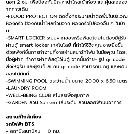
นอก 2 ซม. เพื่อป้องกันปัญหาน้ำไหลเข้าห้อง และฝุ่นละอองจ
ากทางเดิน
-FLOOD PROTECTION ติดตั้งท่อระบายน้ำติดพื้นในบริเวณ
ห้องครัว ป้องกันน้ำไหลท่วมจาก ห้องครัวไปห้องอื่น ๆ ในบ้า
น
-SMART LOCKER ระบบฝากของหรือพัสดุโดยไม่ต้องมีผู้รับ
ผ่านตู้ smart locker เทคโนโลยี ที่ทำให้ชีวิตคุณง่ายยิ่งขึ้น
ด้วยฟังก์ชั่นการทำงานที่ง่ายผ่านสมาร์ทโฟน ในมือคุณ โดยเ
มื่อผู้ฝาก ทำการฝากพัสดุไว้ในตู้ จากนั้นถ่าย- รูป qr code
ส่งให้ผู้รับ และผู้รับก็ สแกน qr code สามารถเปิดตู้ และหยิบ
ของได้ทันที
-SWIMMING POOL สระว่ายน้ำ ขนาด 20.00 x 6.50 เมตร
-LAUNDRY ROOM
-WELL-BEING CLUB สโมสรเพื่อสุขภาพ
-GARDEN สวน Sunken เล่นระดับ สวนลอยฟ้าบนอาคาร
สถานที่ใกล้เคียง
รถไฟฟ้า BTS
- สถานีเสนานิคม 0 กม.