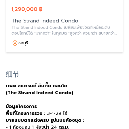
1,290,000 ฿
The Strand Indeed Condo
The Strand Indeed Condo เปลี่ยนเพื่อชีวิตที่เหนือระดับ
ตอบโจทย์ได้ "มากกว่า" ในทุกมิติ "สูงกว่า สวยกว่า สบายกว่า"
ฉีกทุกกฎคอนโดสูง ใจกลางศรีราชา ติดถนนสุขุมวิท แต่งครบ
ชลบุรี
พร้อมเข้าอยู่
细节
เดอะ สแตรนด์ อินดี๊ด คอนโด
(The Strand Indeed Condo)
ข้อมูลโครงการ
พื้นที่โครงการรวม :
3-1-29 ไร่
ขายแบบตกแต่งครบ รูปแบบห้องชุด :
- 1 ห้องนอน 1 ห้องน้ำ 24 ตร.ม.