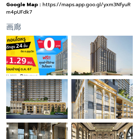
Google Map :
https://maps.app.goo.gl/yxm3NfyuR
m4pUFdk7
画廊