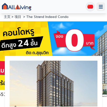
Open
主页
项目
The Strand Indeed Condo