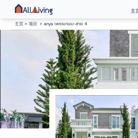
主
主页
项目
anya เพชรเกษม-สาย 4