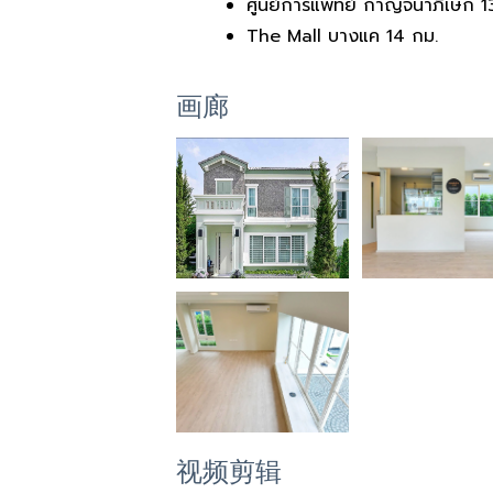
ศูนย์การแพทย์ กาญจนาภิเษก 1
The Mall บางแค 14 กม.
画廊
视频剪辑