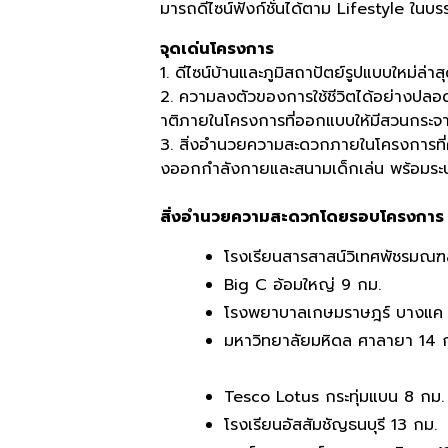
มารถดีไซน์ฟังก์ชั่นได้ตาม Lifestyle ใน
จุดเด่นโครงการ
1. ดีไซน์บ้านและภูมิสถาปัตย์รูปแบบใหม่ล
2. ความลงตัวของการใช้ชีวิตได้อย่างปล
าติภายในโครงการที่ออกแบบให้มีสวนกระจ
3. สิ่งอำนวยความสะดวกภายในโครงการที่
งออกกำลังกายและสนามเด็กเล่น พร้อมระบ
สิ่งอำนวยความสะดวกโดยรอบโครงการ
โรงเรียนสารสาสน์วิเทศพัชรมณฑ
Big C อ้อมใหญ่ 9 กม.
โรงพยาบาลเกษมราษฎร์ บางแค 
มหาวิทยาลัยมหิดล ศาลายา 14 
Tesco Lotus กระทุ่มแบน 8 กม.
โรงเรียนอัสสัมชัญธนบุรี 13 กม.