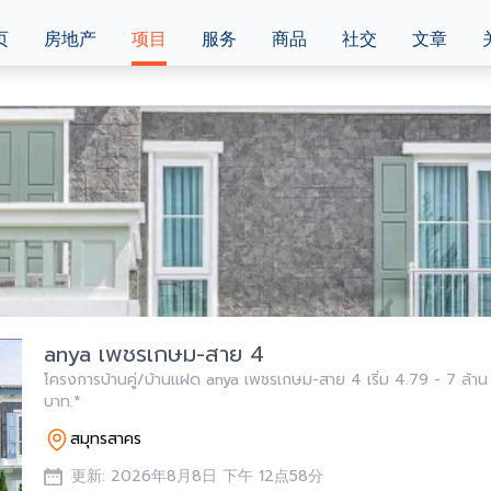
页
房地产
项目
服务
商品
社交
文章
anya เพชรเกษม-สาย 4
โครงการบ้านคู่/บ้านแฝด anya เพชรเกษม-สาย 4 เริ่ม 4.79 - 7 ล้าน
บาท.*
สมุทรสาคร
更新: 2026年8月8日 下午 12点58分