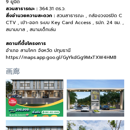
9
ยูนิต
สวนสาธารณะ
:
364.31
ตร
.
ว
.
สิ่งอำนวยความสะดวก
:
สวนสาธารณะ
,
กล้องวงจรปิด
C
CTV ,
เข้า
-
ออก ระบบ
Key Card Access ,
รปภ
. 24
ชม
. ,
สนามบาส
,
สนามเด็กเล่น
สถานที่ตั้งโครงการ
อำเภอ สามโคก จังหวัด ปทุมธานี
https://maps.app.goo.gl/GyYkdGg9MxTXW4HM8
画廊