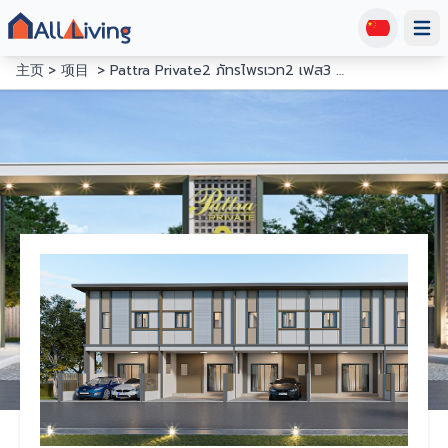
Open
主页
项目
Pattra Private2 ภัทรไพรเวท2 เฟส3 สามโคก - ปทุมธาณี