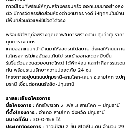
ทาวน์โฮมที่พร้อมให้คุณสร้างครอบครัว ออกแบบมาอย่างลง
ตัว มีการจัดสรรสัดส่วนห้องต่างๆมาอย่างดี ให้ทุกคนในบ้าน
มีพื้นที่ส่วนตัวและใช้ชีวิตได้จริง
พร้อมใช้วัสดุก่อสร้างคุณภาพในการสร้างบ้าน คุ้มค่าคุ้มราคา
ทุกตารางเมตร
แถมออกแบบหน้าบ้านมาให้จอดรถได้สบาย ส่งผลให้ถนนภาย
ในโครงการไม่แออัดจนเกินไป รถเข้าออกสะดวกยิงขึ้น
ร่มรื่นด้วยสวนสวยขนาดใหญ่ ได้พักผ่อน และทำกิจกรรมร่วม
กัน พร้อมระบบรักษาความปลอดภัย
24
ชม
โครงการอยู่บนถนนปทุมธานี
-
สามโคก
-
เสนา อ
.
สามโคก จ
.
ปทุ
มธานี เชื่อมต่อถนนรังสิต
-
ปทุมธานี
รายละเอียดโครงการ
ชื่อโครงการ
:
ภัทรไพรเวท
2
เฟส
3
สามโคก
–
ปทุมธานี
ที่ตั้งโครงการ
:
อำเภอ สามโคก จังหวัด ปทุมธานี
ขนาดที่ดิน
:
30-0-15.8
ไร่
ประเภทโครงการ
:
ทาวน์โฮม
2
ชั้น สไตล์โมเดิน จำนวน
29