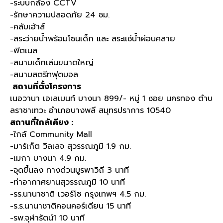
-ระบบกล้อง CCTV
-รักษาความปลอดภัย 24 ชม.
-คลับเฮ้าส์
-สระว่ายน้ำพร้อมโซนเด็ก และ สระแช่น้ำผ่อนคลาย
-ฟิตเนส
-สนามเด็กเล่นขนาดใหญ่
-สนามสตรีทฟุตบอล
สถานที่ตั้งโครงการ
เนอวานา เอเลเมนท์ บางนา 899/- หมู่ 1 ซอย นครทอง ตำบ
ลราชาเทวะ อำเภอบางพลี สมุทรปราการ 10540
สถานที่ใกล้เคียง :
-ใกล้ Community Mall
-มาร์เก็ต วิลเลจ สุวรรณภูมิ 1.9 กม.
-เมกา บางนา 4.9 กม.
-จุดขึ้นลง ทางด่วนบูรพาวิถี 3 นาที
-ท่าอากาศยานสุวรรณภูมิ 10 นาที
-รร.นานาชาติ เวอร์โซ กรุงเทพฯ 4.5 กม.
-ร.ร.นานาชาติคอนคอร์เดียน 15 นาที
-รพ.จุฬารัตน์1 10 นาที