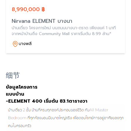
8,990,000 ฿
Nirvana ELEMENT บางนา
บ้านเดี่ยว โครงการใหม่ บนถนนบางนา-ตราด เพียงแค่ 1 นาที
จากหน้าบ้านถึง Community Mall ราคาเริ่มต้น 8.99 ล้าน*
บางพลี
细节
ข้อมูลโครงการ
แบบบ้าน
-ELEMENT 400 เริ่มต้น 83.1ตารางวา