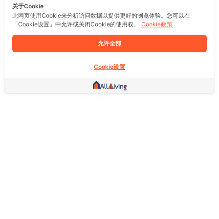
关于Cookie
此网页使用Cookie来分析访问数据以提供更好的浏览体验。您可以在
「Cookie设置」中允许或关闭Cookie的使用权。
Cookie政策
允许全部
Cookie设置
其他链接
主页
房地产
商品
服务
社交
支持