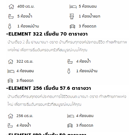
-ELEMENT 322 เริ่มต้น 70 ตารางวา
-ELEMENT 256 เริ่มต้น 57.6 ตารางวา