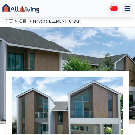
Open
主页
项目
Nirvana ELEMENT บางนา