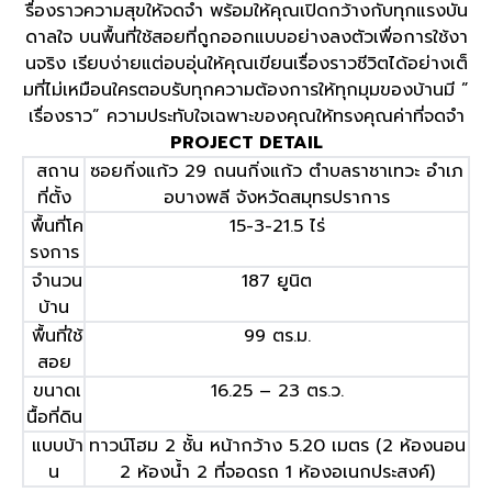
รื่องราวความสุขให้จดจำ พร้อมให้คุณเปิดกว้างกับทุกแรงบัน
ดาลใจ บนพื้นที่ใช้สอยที่ถูกออกแบบอย่างลงตัวเพื่อการใช้งา
นจริง เรียบง่ายแต่อบอุ่นให้คุณเขียนเรื่องราวชีวิตได้อย่างเต็
มที่ไม่เหมือนใครตอบรับทุกความต้องการให้ทุกมุมของบ้านมี ”
เรื่องราว” ความประทับใจเฉพาะของคุณให้ทรงคุณค่าที่จดจำ
PROJECT DETAIL
สถาน
ซอยกิ่งแก้ว
29
ถนนกิ่งแก้ว ตำบลราชาเทวะ อำเภ
ที่ตั้ง
อบางพลี จังหวัดสมุทรปราการ
พื้นที่โค
15-3-21.5
ไร่
รงการ
จำนวน
187
ยูนิต
บ้าน
พื้นที่ใช้
99
ตร
.
ม
.
สอย
ขนาดเ
16.25 – 23
ตร
.
ว
.
นื้อที่ดิน
แบบบ้า
ทาวน์โฮม
2
ชั้น หน้ากว้าง
5.20
เมตร
(2
ห้องนอน
น
2
ห้องน้ำ
2
ที่จอดรถ
1
ห้องอเนกประสงค์
)