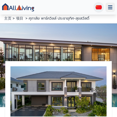
Open
主页
项目
ศุภาลัย พาร์ควิลล์ ประชาอุทิศ-สุขสวัสดิ์