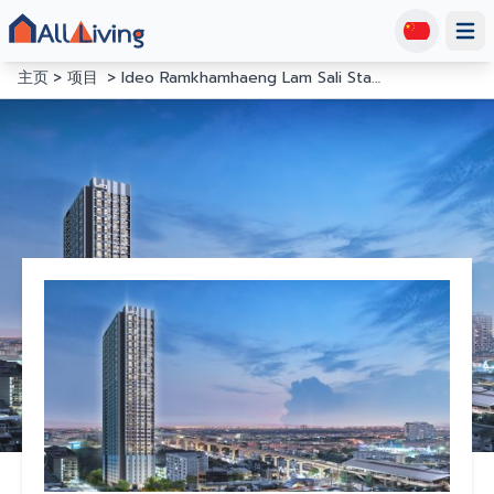
Open
主页
项目
Ideo Ramkhamhaeng Lam Sali Station