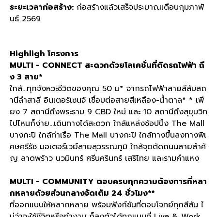
ระยะเวลาก่อสร้าง:
ก่อสร้างแล้วเสร็จประมาณเดือนกุมภาพั
นธ์ 2569
Highligh โครงการ
MULTI - CONNECT สะดวกด้วยโลเคชั่นที่ติดรถไฟฟ้า ถึ
ง 3 สาย*
ใกล้...ทุกจังหวะชีวิตของคุณ 50 ม* จากรถไฟฟ้าสายสีส้มสถ
านีลำสาลี อินเตอร์เซนจ์ เชื่อมต่อสายสีเหลือง-น้ำตาล* * เพี
ยง 7 สถานีถึงพระราม 9 CBD ใหม่ และ 10 สถานีถึงสุขุมวิท
ไปไหนก็ง่าย...เดินทางได้สะดวก ใกล้แหล่งช้อปปิ้ง The Mall
บางกะปิ ใกล้ท่าเรือ The Mall บางกะปิ ใกล้ทางขึ้นลงทางพิเ
ศษศรีรัช มอเตอร์เวย์สายสุวรรณภูมิ ใกล้จุดตัดถนนสายสำคั
ญ ลาดพร้าว นวมินทร์ ศรีนครินทร์ เสริไทย และรามคำแหง
MULTI - COMMUNITY ตอบครบทุกความต้องการที่หลา
กหลายด้วยส่วนกลางจัดเต็ม 24 ชั่วโมง**
ที่ออกแบบให้หลากหลาย พร้อมฟังก์ชันที่ตอบโจทย์ทุกสีสัน ไ
ม่ว่าจะใช้ชีวิตหรือทำงาน ก็ลงตัวได้ทุกแบบที่ Live & Work