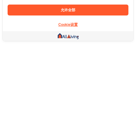
允许全部
Cookie设置
其他链接
主页
房地产
商品
服务
社交
支持
常问问题
想退货怎么退？
关于我们
服务条款