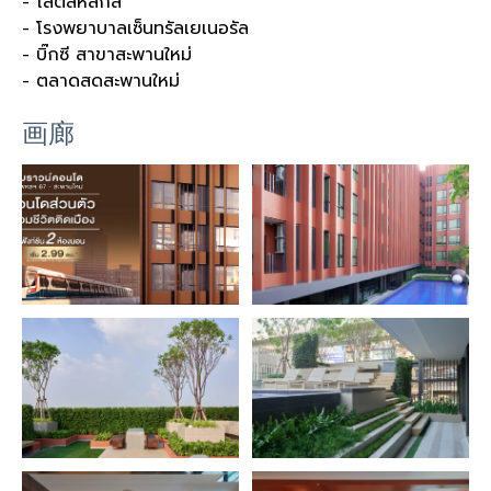
- โลตัสหลักสี่
- โรงพยาบาลเซ็นทรัลเยเนอรัล
- บิ๊กซี สาขาสะพานใหม่
- ตลาดสดสะพานใหม่
画廊