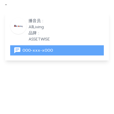
-
播音员 :
AllLiving
品牌 :
ASSETWISE
000-xxx-x000