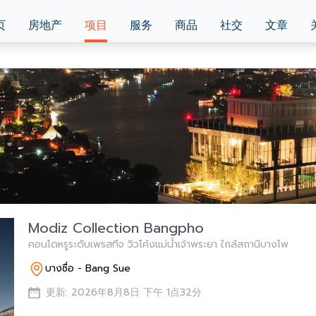
页
房地产
项目
服务
商品
社交
文章
Modiz Collection Bangpho
คอนโดหรูระดับเพรสทีจ วิวโค้งแม่น้ำเจ้าพระยา ใกล้สถานีบางโพ
บางซื่อ - Bang Sue
更新: 2026年8月8日 下午 1点32分