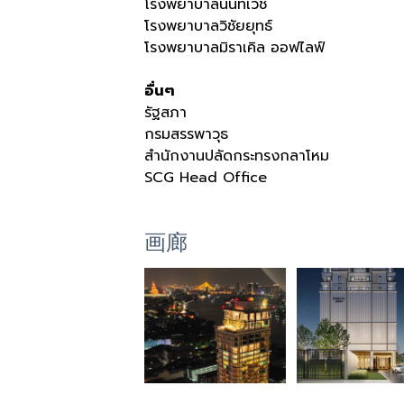
โรงพยาบาลนนทเวช
โรงพยาบาลวิชัยยุทธ์
โรงพยาบาลมิราเคิล ออฟไลฟ์
อื่นๆ
รัฐสภา
กรมสรรพาวุธ
สำนักงานปลัดกระทรงกลาโหม
SCG Head Office
画廊