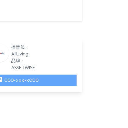
播音员 :
AllLiving
品牌 :
ASSETWISE
000-xxx-x000