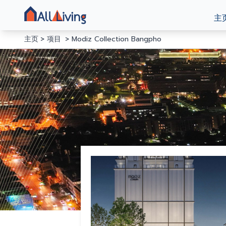
主
主页
项目
Modiz Collection Bangpho