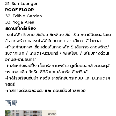
31. Sun Lounger
ROOF FLOOR
32. Edible Garden
33. Yoga Area
สถานที่ใกล้เคียง
-รถไฟฟ้า 5 สาย สีเขียว สีเหลือง สีน้ำเงิน สถานีอินเตอร์เชน
จ์ ลาดพร้าว และรถไฟฟ้าในอนาคต สายสีเทา สีน้ำตาล
-ทำเลศักยภาพ เชื่อมต่อเส้นทางหลัก 5 เส้นทาง ลาดพร้าว/
รชดาภิเษก / เกษตร-นวมินทร์ / พหลโยิน / เลียบทางด่วนเ
อกมัย-รามอินทรา
-ใกล้แหล่งชอปปิ้ง เซ็นทรัลลาดพร้าว ยูเนี่ยนมอลล์ สวนจตุจั
กร เดอะแจ๊ส วังหิน ซีดีซี และ เซ็นทรัล อีสต์วิลล์
-ใกล้โรงเรียนชั้นนำ หอวัง ราชภัฏจันทรเกษม และ ม.เกษตรศ
าสตร์
-ใกล้ทางด่วนฉลองรัช และ ดอนเมืองโทลส์เวย์
画廊