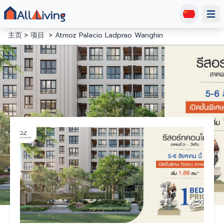
Open
主页
项目
Atmoz Palacio Ladprao Wanghin