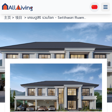
Open
主页
项目
เศรษฐสิริ รวมโชค - Setthasiri Ruamchok