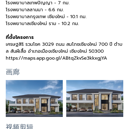
โรงพยาบาลเทพปัญญา - 7
กม
.
โรงพยาบาลลานนา - 6.6
กม
.
โรงพยาบาลกรุงเทพ เชียงใหม่ - 10.1
กม
.
โรงพยาบาลเชียงใหม่ ราม - 10.2
กม
.
ที่ตั้งโครงการ
เศรษฐสิริ รวมโชค
3029
ถนน สมโภชเชียงใหม่
700
ปี ตำบ
ล สันผีเสื้อ อำเภอเมืองเชียงใหม่ เชียงใหม่
50300
https://maps.app.goo.gl/ABtqZkvSe3kkxgjYA
画廊
视频剪辑