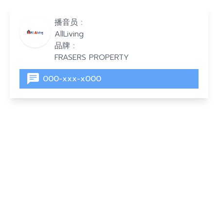
播音员 :
AllLiving
品牌 :
FRASERS PROPERTY
000-xxx-x000