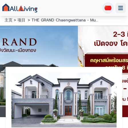
Open
主页
项目
THE GRAND Chaengwattana - Muangthong