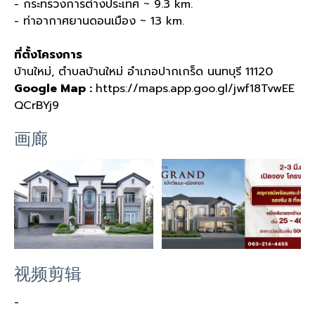
- กระทรวงการต่างประเทศ ~ 9.3 km.
- ท่าอากาศยานดอนเมือง ~ 13 km.
ที่ตั้งโครงการ
บ้านใหม่, ตำบลบ้านใหม่ อำเภอปากเกร็ด นนทบุรี 11120
Google Map :
https://maps.app.goo.gl/jwf18TvwEE
QCrBYj9
画廊
视频剪辑
-