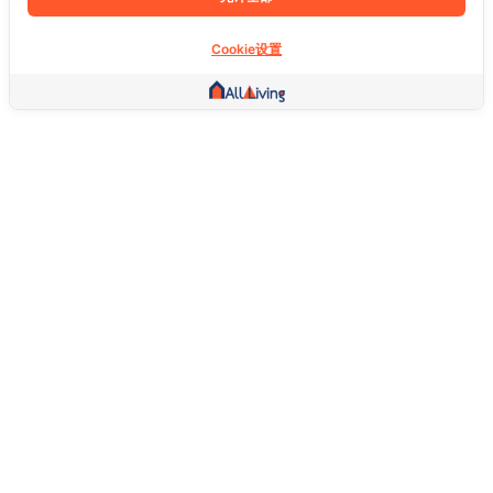
Cookie设置
其他链接
主页
房地产
商品
服务
社交
支持
常问问题
想退货怎么退？
关于我们
服务条款
隐私权政策