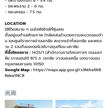
- รพ.บางปะกอก 8 - 5.4 กม.
- รพ.พระราม 2 - 6 กม.
- รพ.นครธน - 7.5 กม.
LOCATION
ใช้ชีวิตสบาย ๆ บนไลฟ์สไตล์ที่คุ้นเคย
ตั้งอยู่บนทำเลศักยภาพ ใกล้แหล่งอำนวยความสะดวกรอบด้า
น และศูนย์ราชการย่านเอกชัย สะดวกเข้าทั้งเอกชัย และพระร
าม 2 รวมถึงมอเตอร์เวย์บางขุนเทียน-มหาชัย
ที่ตั้งโครงการ :
1425/1 (สำนักงานขายโครงการฯ ถนนเอก
ชัย บางบอนใต้ 8/5 ถ. เอกชัย บางบอนเหนือ เขตบางบอน
กรุงเทพมหานคร 10150
Google Map
:
https://maps.app.goo.gl/x9MAefJkB
RekwYNC8
画廊