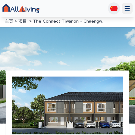
Open
主页
项目
The Connect Tiwanon - Chaengwattana