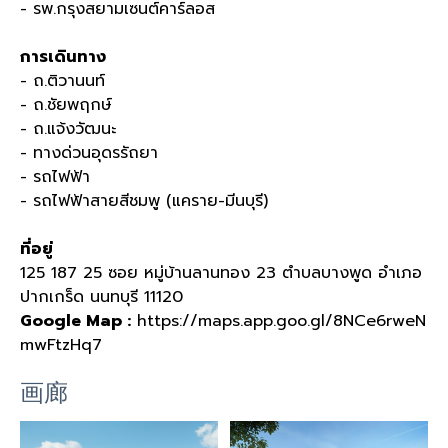
- รพ.กรุงสยามเซนต์คาร์ลอส
การเดินทาง
- ถ.ติวานนท์
- ถ.ชัยพฤกษ์
- ถ.แจ้งวัฒนะ
- ทางด่วนอุดรรัถยา
- รถไฟฟ้า
- รถไฟฟ้าสายสีชมพู (แคราย-มีนบุรี)
ที่อยู่
125 187 25 ซอย หมู่บ้านลานทอง 23 ตำบลบางพูด อำเภอ
ปากเกร็ด นนทบุรี 11120
Google Map :
https://maps.app.goo.gl/8NCe6rweN
mwFtzHq7
画廊