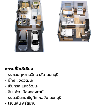
สถานที่ใกล้เคียง
- รร.สวนกุหลาบวิทยาลัย นนทบุรี
- บิ๊กซี แจ้งวัฒนะ
- เซ็นทรัล แจ้งวัฒนะ
- อิมแพ็ค เมืองทองธานี
- รร.นวมินทราชินูทิศ หอวัง นนทบุรี
- โรบินสัน ศรีสมาน