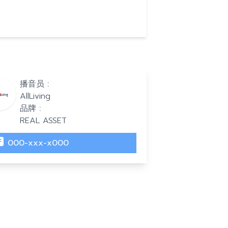
播音员 :
AllLiving
品牌 :
REAL ASSET
000-xxx-x000