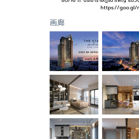
80/16 ถ. ประชาราษฎร์บำเพ็ญ แขว
https://goo.g
画廊