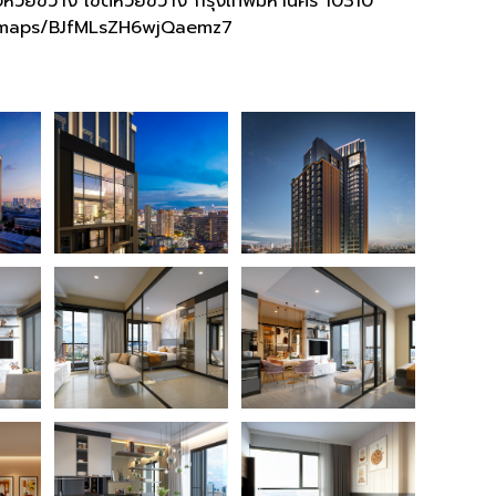
งห้วยขวาง เขตห้วยขวาง กรุงเทพมหานคร 10310
l/maps/BJfMLsZH6wjQaemz7