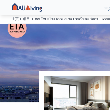
主
主页
项目
คอนโดมิเนียม เดอะ สเตจ มายด์สเคป รัชดา - ห้วย