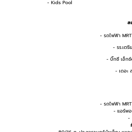
- Kids Pool
สถ
- รถไฟฟ้า MRT
- รร.เตรี
- บิ๊กซี เอ็ก
- เดอะ ส
- รถไฟฟ้า MR
- แอร์พอ
-