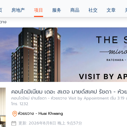
页
房地产
项目
服务
商品
社交
文章
ขวาง
คอนโดมิเนียม เดอะ สเตจ มายด์สเคป รัชดา - ห้ว
คอนโดใหม่ ย่านรัชดา - ห้วยขวาง Visit by Appointment เริ่ม 3.19 
โทร. 1232
ห้วยขวาง - Huai Khwang
更新: 2026年8月8日 晚上 9点57分