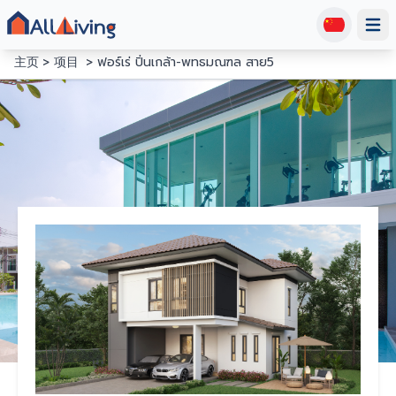
Open
主页
项目
ฟอร์เร่ ปิ่นเกล้า-พทธมณฑล สาย5