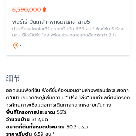
6,590,000 ฿
ฟอร์เร่ ปิ่นเกล้า-พทธมณฑล สาย5
บ้านเดี่ยวสไตล์โมเดิร์น ราคาเริ่มต้น 6.59 ลบ.* ฟังก์ชัน 5 ห้อง
นอน ดีไซน์โปร่ง โล่ง พร้อมส่วนกลางสุดอลังการกว่า 2 ไร่
-
细节
ออกแบบฟังก์ชัน ฟังก์ชั่นห้องนอนด้านล่างพร้อมช่องแสงภา
ยในบ้านขนาดใหญ่เพิ่มความ "โปร่ง โล่ง" บนทำเลที่ตั้งโครงก
ารศักยภาพเชื่อมต่อการเดินทางหลากหลายเส้นทาง
พื้นที่โครงการประมาณ
55ไร่
จำนวนบ้าน
31 ยูนิต
ขนาดที่ดินทั้งหมดประมาณ
50.7 ตร.ว
ราคาเริ่มต้น
6.59 ลบ.*