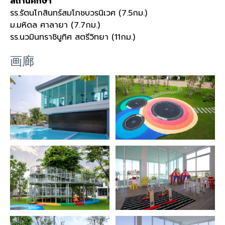
สถานศึกษา
รร.รัตนโกสินทร์สมโภชบวรนิเวศ (7.5กม.)
ม.มหิดล ศาลายา (7.7กม.)
รร.นวมินทราชินูทิศ สตรีวิทยา (11กม.)
画廊