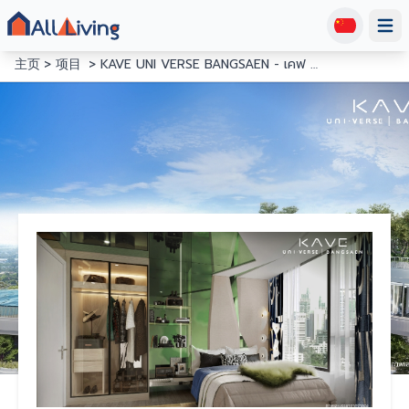
Open
主页
项目
KAVE UNI VERSE BANGSAEN - เคฟ ยูนิ เวิร์ส บางแสน