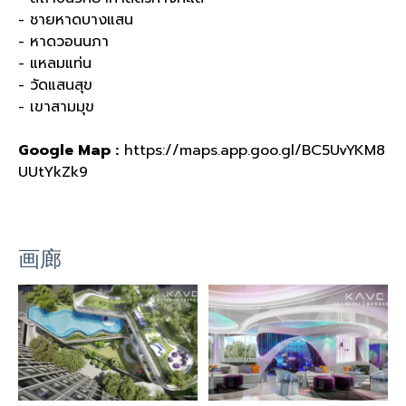
- ชายหาดบางแสน
- หาดวอนนภา
- แหลมแท่น
- วัดแสนสุข
- เขาสามมุข
Google Map :
https://maps.app.goo.gl/BC5UvYKM8
UUtYkZk9
画廊