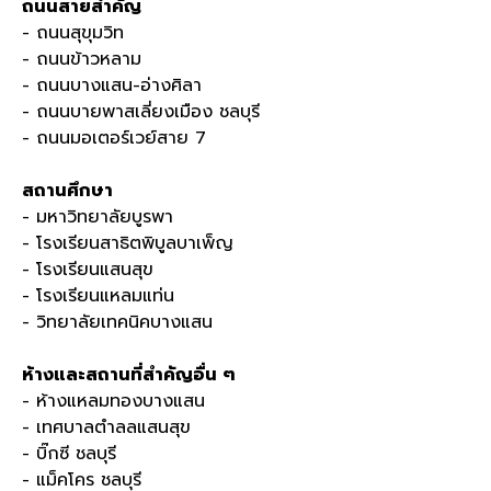
ถนนสายสำคัญ
- ถนนสุขุมวิท
- ถนนข้าวหลาม
- ถนนบางแสน
-
อ่างศิลา
- ถนนบายพาสเลี่ยงเมือง ชลบุรี
- ถนนมอเตอร์เวย์สาย
7
สถานศึกษา
- มหาวิทยาลัยบูรพา
- โรงเรียนสาธิตพิบูลบาเพ็ญ
- โรงเรียนแสนสุข
- โรงเรียนแหลมแท่น
- วิทยาลัยเทคนิคบางแสน
ห้างและสถานที่สำคัญอื่น ๆ
- ห้างแหลมทองบางแสน
- เทศบาลตำลลแสนสุข
- บิ๊กซี ชลบุรี
- แม็คโคร ชลบุรี