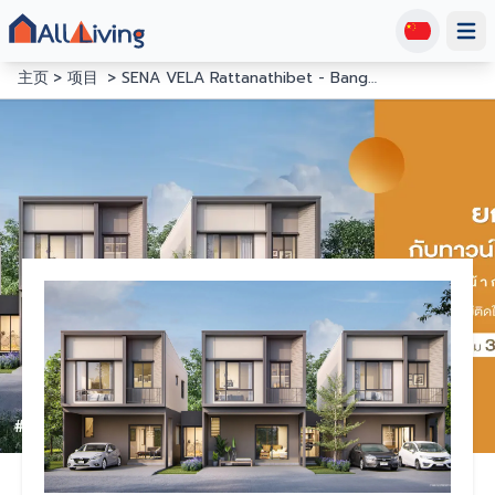
Open
主页
项目
SENA VELA Rattanathibet - Bangbuathong