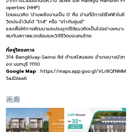
จากการร่วมมือกันระหว่าง SENA และ Hankyu Hanshin Pr
operties (HHP)
โดยแนวคิด 'บ้านพลังงานเป็น 0' คือ บ้านที่มีการใช้ไฟฟ้าในชี
วิตประจำวันได้ "ใกล้" หรือ "เท่ากับศูนย์"
และเพื่อให้การพัฒนาและประยุกต์ใช้แนวคิดเป็นไปอย่างเหมาะ
สมกับสภาพแวดล้อมและวิถีชีวิตของคนไทย
ที่อยู่โครงการ
314 Bangkluay-Sainoi Rd ตำบลโสนลอย อำเภอบางบัวท
อง นนทบุรี 11110
Google Map
: https://maps.app.goo.gl/VLr8QfNMM
5aJDJaa6
画廊