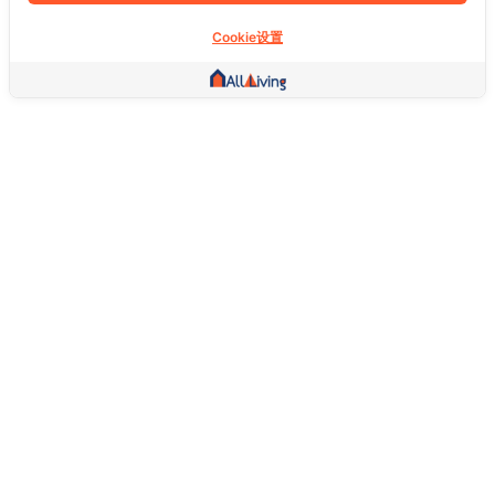
Cookie设置
其他链接
主页
房地产
商品
服务
社交
支持
常问问题
想退货怎么退？
关于我们
服务条款
隐私权政策