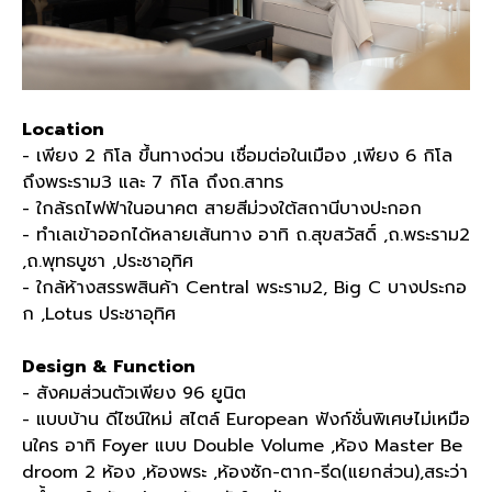
Location
- เพียง 2 กิโล ขึ้นทางด่วน เชื่อมต่อในเมือง ,เพียง 6 กิโล
ถึงพระราม3 และ 7 กิโล ถึงถ.สาทร
- ใกล้รถไฟฟ้าในอนาคต สายสีม่วงใต้สถานีบางปะกอก
- ทำเลเข้าออกได้หลายเส้นทาง อาทิ ถ.สุขสวัสดิ์ ,ถ.พระราม2
,ถ.พุทธบูชา ,ประชาอุทิศ
- ใกล้ห้างสรรพสินค้า Central พระราม2, Big C บางประกอ
ก ,Lotus ประชาอุทิศ
Design & Function
- สังคมส่วนตัวเพียง 96 ยูนิต
- แบบบ้าน ดีไซน์ใหม่ สไตล์ European ฟังก์ชั่นพิเศษไม่เหมือ
นใคร อาทิ Foyer แบบ Double Volume ,ห้อง Master Be
droom 2 ห้อง ,ห้องพระ ,ห้องซัก-ตาก-รีด(แยกส่วน),สระว่า