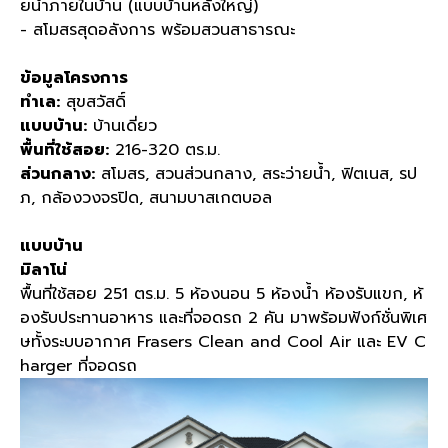
ยน้ำภายในบ้าน (แบบบ้านหลังใหญ่)
- สโมสรสุดอลังการ พร้อมสวนสาธารณะ
ข้อมูลโครงการ
ทำเล:
สุขสวัสดิ์
แบบบ้าน:
บ้านเดี่ยว
พื้นที่ใช้สอย:
216-320 ตร.ม.
ส่วนกลาง:
สโมสร, สวนส่วนกลาง, สระว่ายน้ำ, ฟิตเนส, รป
ภ, กล้องวงจรปิด, สนามบาสเกตบอล
แบบบ้าน
มิลาโน่
พื้นที่ใช้สอย 251 ตร.ม. 5 ห้องนอน 5 ห้องน้ำ ห้องรับแขก, ห้
องรับประทานอาหาร และที่จอดรถ 2 คัน มาพร้อมฟังก์ชั่นพิเศ
ษทั้งระบบอากาศ Frasers Clean and Cool Air และ EV C
harger ที่จอดรถ