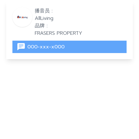
播音员 :
AllLiving
品牌 :
FRASERS PROPERTY
000-xxx-x000