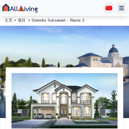
Open
主页
项目
Grandio Suksawat - Rama 3