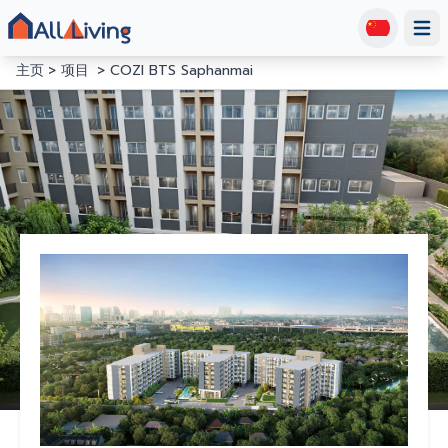
Open
主页
项目
COZI BTS Saphanmai