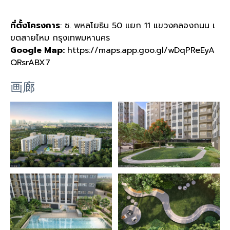
ที่ตั้งโครงการ
: ซ. พหลโยธิน 50 แยก 11 แขวงคลองถนน เ
ขตสายไหม กรุงเทพมหานคร
Google Map:
https://maps.app.goo.gl/wDqPReEyA
QRsrABX7
画廊