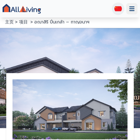
Open
主页
项目
อณาสิริ ปิ่นเกล้า – กาญจนาฯ