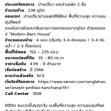
ประเภทโครงการ
: บ้านเดี่ยว และบ้านแฝด 2 ชั้น
จำนวนบ้าน
: 238 ยูนิต
คอนเซป
: บ้านเดี่ยวบ้านแฝดซีรีส์ใหม่ พื้นทึ่ความสุข ความอบ
อุ่นที่พอดี
แรงบันดาลใจและกลิ่นอายการออกแบบจากยุโรป ด้วยคอนเซ
ป “Modern Barn House”
จำนวนแบบบ้าน
: 4 แบบ (เริ่มต้น 3-4 ห้องนอน / 3-4 ห้อ
งน้ำ / 2-3 ที่จอดรถ)
พื้นที่ใช้สอย
: 152 – 235 ตร.ม.
ขนาดแปลงที่ดิน
: 35 - 80 ตร.วา
ราคาเริ่มต้น
: 4.99 - 8 ล้านบาท
เริ่มก่อสร้าง
: ปี 2566
คาดว่าแล้วเสร็จ
: N/A
เว็บไซต์โครงการ
: https://www.sansiri.com/singlehou
se/anasiri-pinklao-kanchana/th/
Call Center
: 1658
ให้ชีวิต สะดวกขึ้นในทุกวัน บนพื้นที่ความสุข ความอบอุ่นที่พอ