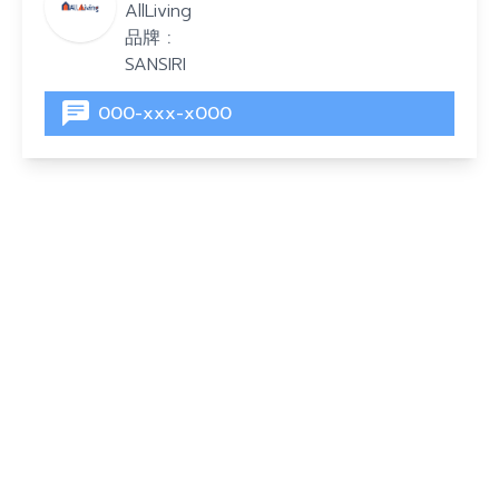
AllLiving
品牌 :
SANSIRI
000-xxx-x000